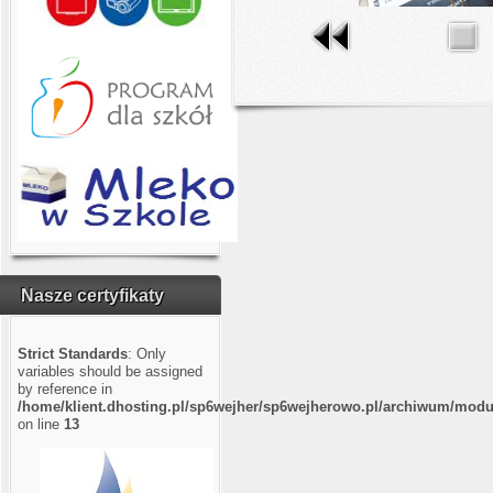
Nasze certyfikaty
Strict Standards
: Only
variables should be assigned
by reference in
/home/klient.dhosting.pl/sp6wejher/sp6wejherowo.pl/archiwum/modu
on line
13